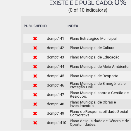
0%
EXISTE E É PUBLICADO:
(0 of 10 indicators)
INDEX
PUBLISHED
ID
dcmpt141
Plano Estratégico Municipal.
dcmpt142
Plano Municipal de Cultura.
dcmpt143
Plano Municipal de Educação.
dcmpt144
Plano Municipal de Meio Ambiente.
dcmpt145
Plano Municipal de Desporto.
Plano Municipal de Emergência e
dcmpt146
Proteção Civil.
Plano Municipal sobre a Gestão de
dcmpt147
Residuos.
Plano Municipal de Obras e
dcmpt148
Investimentos.
Plano de Responsabilidade Social
dcmpt149
Corporativa.
Plano de Igualdade de Género e de
dcmpt1410
Oportunidades.