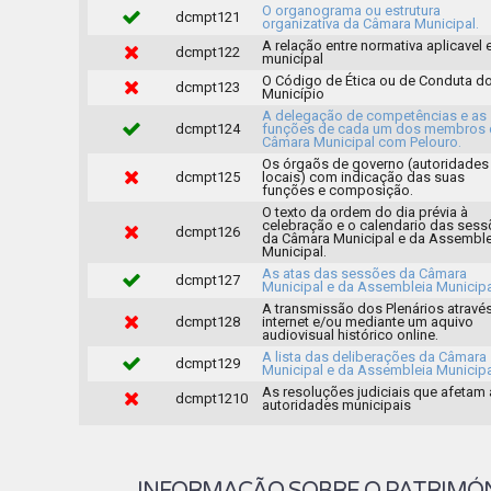
O organograma ou estrutura
dcmpt121
organizativa da Câmara Municipal.
A relação entre normativa aplicavel 
dcmpt122
municipal
O Código de Ética ou de Conduta d
dcmpt123
Município
A delegação de competências e as
dcmpt124
funções de cada um dos membros 
Câmara Municipal com Pelouro.
Os órgaõs de governo (autoridades
dcmpt125
locais) com indicação das suas
funções e composição.
O texto da ordem do dia prévia à
celebração e o calendario das ses
dcmpt126
da Câmara Municipal e da Assemble
Municipal.
As atas das sessões da Câmara
dcmpt127
Municipal e da Assembleia Municipa
A transmissão dos Plenários atravé
dcmpt128
internet e/ou mediante um aquivo
audiovisual histórico online.
A lista das deliberações da Câmara
dcmpt129
Municipal e da Assembleia Municipa
As resoluções judiciais que afetam
dcmpt1210
autoridades municipais