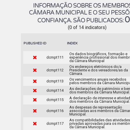
INFORMAÇÃO SOBRE OS MEMBRO
CÂMARA MUNICIPAL E O SEU PESSÕ
CONFIANÇA. SÃO PUBLICADOS:
(0 of 14 indicators)
INDEX
PUBLISHED
ID
Os dados biográficos, formação e
dcmpt111
experiência profissional dos memb
da Câmara Municipal
Os endereços eletrónicos do/a
dcmpt112
Presidente e dos vereadores/as da
Câmara.
Os vencimentos anuais recebidos
dcmpt113
pelos membros da Câmara Municipa
As declarações de património e be
dcmpt114
dos membros da Câmara Municipal.
A declaração de interesse e ativida
dcmpt115
dos membros da Câmara Municipal.
As despesas de representação
dcmpt116
associadas aos membros da Câma
Municipal.
As compatibilidades das atividades
dcmpt117
privadas aprovadas para os membr
da Câmara Municipal.