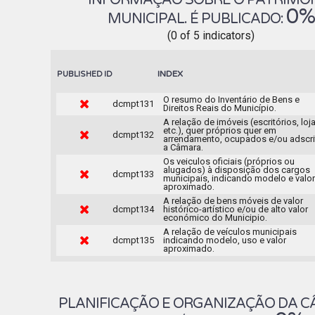
INFORMAÇÃO SOBRE O PATRIMÓ
0%
MUNICIPAL. É PUBLICADO:
(0 of 5 indicators)
INDEX
PUBLISHED
ID
O resumo do Inventário de Bens e
dcmpt131
Direitos Reais do Município.
A relação de imóveis (escritórios, loja
etc.), quer próprios quer em
dcmpt132
arrendamento, ocupados e/ou adscri
a Câmara.
Os veiculos oficiais (próprios ou
alugados) à disposição dos cargos
dcmpt133
municipais, indicando modelo e valor
aproximado.
A relação de bens móveis de valor
dcmpt134
histórico-artístico e/ou de alto valor
económico do Municipio.
A relação de veículos municipais
dcmpt135
indicando modelo, uso e valor
aproximado.
PLANIFICAÇÃO E ORGANIZAÇÃO DA C