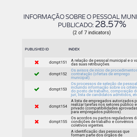
INFORMAÇÃO SOBRE O PESSOAL MUNIC
28.57%
PUBLICADO:
(2 of 7 indicators)
INDEX
PUBLISHED
ID
A relação de pessoal municipal e o v
dcmpt151
das suas retribuições.
Os avisos de início de procedimento
dcmpt152
contratação (ofertas de emprego
municipal).
Os processos de seleção de pessoa
incluindo informação sobre os critér
dcmpt153
do posto de trabalho, composição d
juri, lista de candidatos admitidos, et
A lista de empregados autorizados p
realizar tarefas nos setores público e
dcmpt154
privado (compatibilidades aprovada
para empregados públicos).
Os acordos ou pactos reguladores d
dcmpt155
condições de trabalho e convénios
coletivos vigentes.
A identificação das pessoas que
formam parte dos órgãos de