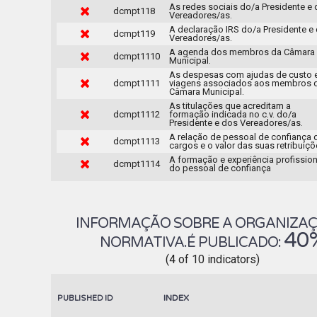
As redes sociais do/a Presidente e
dcmpt118
Vereadores/as.
A declaração IRS do/a Presidente e
dcmpt119
Vereadores/as.
A agenda dos membros da Câmara
dcmpt1110
Municipal.
As despesas com ajudas de custo 
dcmpt1111
viagens associados aos membros 
Câmara Municipal.
As titulações que acreditam a
dcmpt1112
formação indicada no c.v. do/a
Presidente e dos Vereadores/as.
A relação de pessoal de confiança 
dcmpt1113
cargos e o valor das suas retribuiçõ
A formação e experiência profission
dcmpt1114
do pessoal de confiança
INFORMAÇÃO SOBRE A ORGANIZAÇ
40
NORMATIVA.É PUBLICADO:
(4 of 10 indicators)
INDEX
PUBLISHED
ID