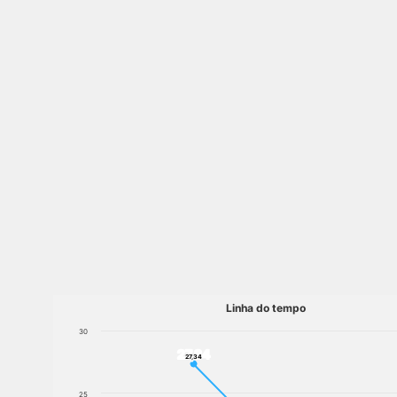
Linha do tempo
30
27,34
27,34
25